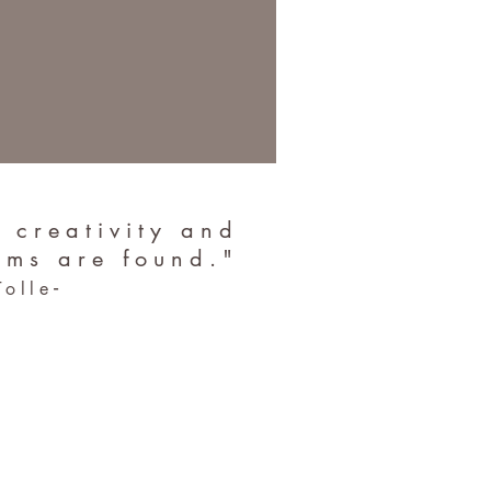
e creativity and
ems are found."
-
Tolle