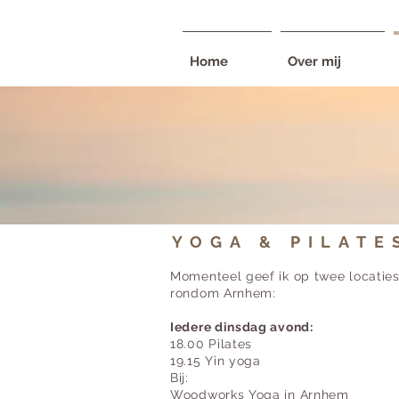
Home
Over mij
YOGA & PILATE
Momenteel geef ik op twee locaties 
rondom
Arnhem
:
Iedere dinsdag avond:
18.00 Pilates
19.15 Yin yoga
Bij:
Woodworks Yoga in
Arnhem